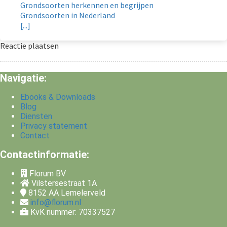
Grondsoorten herkennen en begrijpen
Grondsoorten in Nederland
[...]
Reactie plaatsen
Navigatie:
Ebooks & Downloads
Blog
Diensten
Privacy statement
Contact
Contactinformatie:
Florum BV
Vilstersestraat 1A
8152 AA
Lemelerveld
info@florum.nl
KvK nummer: 70337527