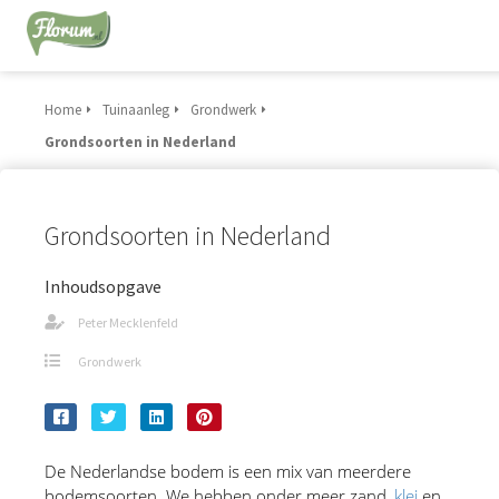
Home
Tuinaanleg
Grondwerk
Grondsoorten in Nederland
Grondsoorten in Nederland
Inhoudsopgave
Peter Mecklenfeld
Grondwerk
De Nederlandse bodem is een mix van meerdere 
bodemsoorten. We hebben onder meer zand, 
klei
 en 