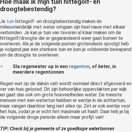
Hoe maak ik mijn tuin hittegolf- en
droogtebestendig?
Je
tuin
hittegolf- en droogtebestendig maken én
milieuvriendelijk met water omgaan zijn heel nauw met elkaar
verbonden. Je kan je tuin van tevoren al klaar maken om de
hittegolf/droogte die er gegarandeerd weer gaat komen te
overleven. Als je de volgende punten grotendeels opvolgt heb
je volgend jaar een sterkere tuin en ben je voldoende bewapend
om de droogte te overleven.
Sla regenwater op in een
regenton
, of beter, in
meerdere regentonnen
Regen wat op de daken valt wordt normaal direct afgevoerd en
ver van huis geloosd. Dit zijn behoorlijke oppervlakten per wijk
en gaat dan ook om grote hoeveelheden water. De meeste
mensen met een waterton hebben er eentje in de achtertuin,
maar vangen daardoor lang niet alles op. Zet er ook eentje voor
het huis, zodat je er echt het maximale uit haalt. Daar heb je bij
de volgende droge periode alleen maar profijt van!
TIP: Check bij je gemeente of ze goedkope watertonnen