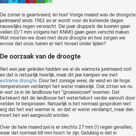
De zomer is gearriveerd, én hoe! Vorige maand was de droogste
junimaand sinds 1962 en er wordt voor de komende dagen
nauwelijks regen verwacht. Die paar druppels die kunnen gaan
vallen (0/1 mm volgens het KNMI) gaan geen verschil maken.
Wat moeten we doen met deze droogte en hoe zorgen we
ervoor dat onze tuinen er niet teveel onder lijden?
De oorzaak van de droogte
Net een jaar geleden hadden we al de warmste junimaand ooit
en dat is natuurlijk heerlijk, maar dit jaar kampen we met
extreme droogte
. Door het zonnige weer, de wind en de hoge
temperaturen verdampt het water makkelijk. Ook zitten we nu
in wat ze in de landbouw het ‘’groeiseizoen’’ noemen. Dat
betekent dat de landbouw het watertekort verder aanvult door
velden te besproeien. Natuurlijk is het normaal gesproken niet
erg dat het wat warmer is en dat er water verdampt, maar dan
moet het wel aangevuld worden.
Over de hele maand juni is er slechts 27 mm (!) regen gevallen,
waar dat normaal 68 mm hoort te zijn. Gelukkig is dat in