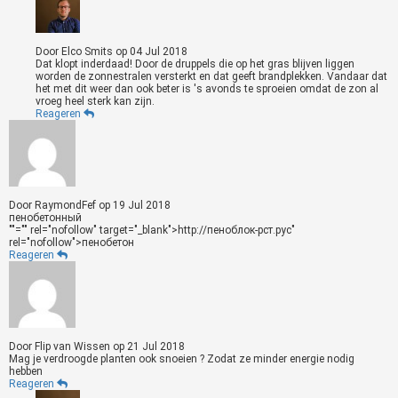
Door
Elco Smits
op
04 Jul 2018
Dat klopt inderdaad! Door de druppels die op het gras blijven liggen
worden de zonnestralen versterkt en dat geeft brandplekken. Vandaar dat
het met dit weer dan ook beter is 's avonds te sproeien omdat de zon al
vroeg heel sterk kan zijn.
Reageren
Door
RaymondFef
op
19 Jul 2018
""="" rel="nofollow" target="_blank">http://пеноблок-рст.рус"
rel="nofollow">пенобетон
Reageren
Door
Flip van Wissen
op
21 Jul 2018
Mag je verdroogde planten ook snoeien ? Zodat ze minder energie nodig
hebben
Reageren