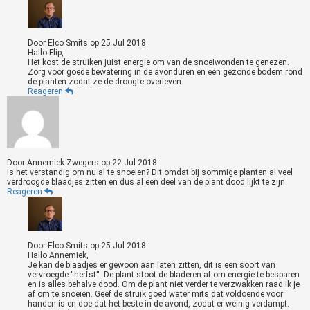
Door
Elco Smits
op
25 Jul 2018
Hallo Flip,
Het kost de struiken juist energie om van de snoeiwonden te genezen.
Zorg voor goede bewatering in de avonduren en een gezonde bodem rond
de planten zodat ze de droogte overleven.
Reageren
Door
Annemiek Zwegers
op
22 Jul 2018
Is het verstandig om nu al te snoeien? Dit omdat bij sommige planten al veel
verdroogde blaadjes zitten en dus al een deel van de plant dood lijkt te zijn.
Reageren
Door
Elco Smits
op
25 Jul 2018
Hallo Annemiek,
Je kan de blaadjes er gewoon aan laten zitten, dit is een soort van
vervroegde ''herfst''. De plant stoot de bladeren af om energie te besparen
en is alles behalve dood. Om de plant niet verder te verzwakken raad ik je
af om te snoeien. Geef de struik goed water mits dat voldoende voor
handen is en doe dat het beste in de avond, zodat er weinig verdampt.