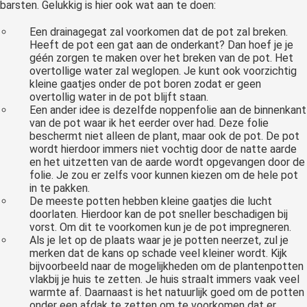
barsten. Gelukkig is hier ook wat aan te doen:
Een drainagegat zal voorkomen dat de pot zal breken.
Heeft de pot een gat aan de onderkant? Dan hoef je je
géén zorgen te maken over het breken van de pot. Het
overtollige water zal weglopen. Je kunt ook voorzichtig
kleine gaatjes onder de pot boren zodat er geen
overtollig water in de pot blijft staan.
Een ander idee is dezelfde noppenfolie aan de binnenkant
van de pot waar ik het eerder over had. Deze folie
beschermt niet alleen de plant, maar ook de pot. De pot
wordt hierdoor immers niet vochtig door de natte aarde
en het uitzetten van de aarde wordt opgevangen door de
folie. Je zou er zelfs voor kunnen kiezen om de hele pot
in te pakken.
De meeste potten hebben kleine gaatjes die lucht
doorlaten. Hierdoor kan de pot sneller beschadigen bij
vorst. Om dit te voorkomen kun je de pot impregneren.
Als je let op de plaats waar je je potten neerzet, zul je
merken dat de kans op schade veel kleiner wordt. Kijk
bijvoorbeeld naar de mogelijkheden om de plantenpotten
vlakbij je huis te zetten. Je huis straalt immers vaak veel
warmte af. Daarnaast is het natuurlijk goed om de potten
onder een afdak te zetten om te voorkomen dat er