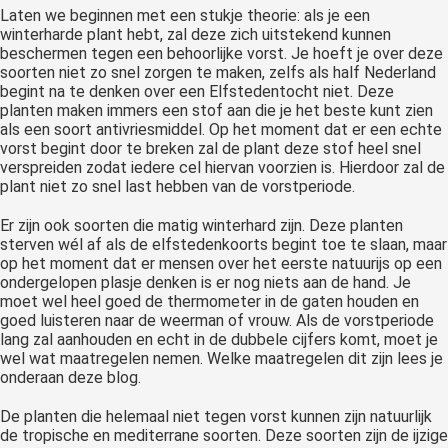
Laten we beginnen met een stukje theorie: als je een
winterharde plant hebt, zal deze zich uitstekend kunnen
beschermen tegen een behoorlijke vorst. Je hoeft je over deze
soorten niet zo snel zorgen te maken, zelfs als half Nederland
begint na te denken over een Elfstedentocht niet. Deze
planten maken immers een stof aan die je het beste kunt zien
als een soort antivriesmiddel. Op het moment dat er een echte
vorst begint door te breken zal de plant deze stof heel snel
verspreiden zodat iedere cel hiervan voorzien is. Hierdoor zal de
plant niet zo snel last hebben van de vorstperiode.
Er zijn ook soorten die matig winterhard zijn. Deze planten
sterven wél af als de elfstedenkoorts begint toe te slaan, maar
op het moment dat er mensen over het eerste natuurijs op een
ondergelopen plasje denken is er nog niets aan de hand. Je
moet wel heel goed de thermometer in de gaten houden en
goed luisteren naar de weerman of vrouw. Als de vorstperiode
lang zal aanhouden en echt in de dubbele cijfers komt, moet je
wel wat maatregelen nemen. Welke maatregelen dit zijn lees je
onderaan deze blog.
De planten die helemaal niet tegen vorst kunnen zijn natuurlijk
de tropische en mediterrane soorten. Deze soorten zijn de ijzige