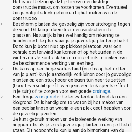
Het is wel belangrijk dat je hiervan een luchtige
constructie maakt, om rotten te voorkomen. Eventueel
kun je ook jutedoek gebruiken bij het maken van de
constructie.
Bescherm planten die gevoelig zijn voor uitdroging tegen
de wind. Dit kun je doen door een windscherm te
plaatsen. Natuurlijk is het wel handig om rekening te
houden met de plek waar je je gevoelige planten plaatst.
Deze kun je beter niet op plekken plaatsen waar een
schrale oostenwind kan komen of op het zuiden in de
winterzon. Je kunt ook kiezen om gebruik te maken van
de beschermende werking van een heg.
De kans op een hoge waterstand (en dus op het rotten
van je plant) kun je aanzienlijk verkleinen door je gevoelige
planten op een stuk hoger gelegen tuin neer te zetten
(hoogteverschil geeft overigens een leuk speels effect
in je tuin) of te zorgen voor een goede
drainage
.
Een droge
zandgrond
is beter waterdoorlatend dan een
kleigrond. Dit is handig om te weten bij het maken van
een beplantingsplan waarin je een plek gaat bepalen voor
de gevoelige planten.
Je kunt gebruik maken van de isolerende werking van
noppenfolie als je vorstgevoelige planten in een pot hebt
staan. Dit noppenfolie kun je aan de binnenkant van de