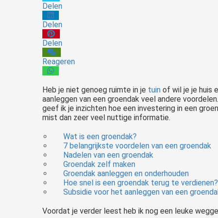
Delen
Delen
Delen
Reageren
Heb je niet genoeg ruimte in je
tuin
of wil je je hui
aanleggen van een groendak veel andere voordelen. I
geef ik je inzichten hoe een investering in een groen
mist dan zeer veel nuttige informatie.
Wat is een groendak?
7 belangrijkste voordelen van een groendak
Nadelen van een groendak
Groendak zelf maken
BekTuinontwerp maken? Dan ben je zojuist op een interessant artikel terecht gekomen. Mijn naam is Peter Mecklenfeld en in dit artikel deel ik de 9 meest gemaakte tuinontwerp fouten die ik in de afgelopen 10 jaar ben..
Groendak aanleggen en onderhouden
Hoe snel is een groendak terug te verdienen
Subsidie voor het aanleggen van een groenda
Voordat je verder leest heb ik nog een leuke weggever