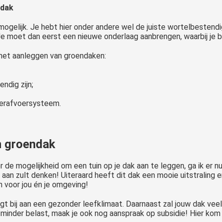
ndak
mogelijk. Je hebt hier onder andere wel de juiste wortelbestend
 Je moet dan eerst een nieuwe onderlaag aanbrengen, waarbij je
r het aanleggen van groendaken:
ndig zijn;
terafvoersysteem.
n groendak
r de mogelijkheid om een tuin op je dak aan te leggen, ga ik er
t aan zult denken! Uiteraard heeft dit dak een mooie uitstraling
 voor jou én je omgeving!
t bij aan een gezonder leefklimaat. Daarnaast zal jouw dak vee
 minder belast, maak je ook nog aanspraak op subsidie! Hier kom i