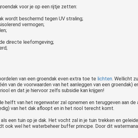
roendak voor je op een rijtje zetten:
dak wordt beschermd tegen UV straling;
sisolerend vermogen;
en;
 de directe leefomgeving;
erd;
voordelen van een groendak even extra toe te
lichten
. Wellicht 
én van de voorwaarden van het aanleggen van een groendak) en 
ool en dat je hiervoor zelfs subsidie kan krijgen!
e helft van het regenwater zal opnemen en teruggeven aan de at
edig) van het dak afloopt en in het riool terecht komt.
 als een tuin op je dak. Het vocht zal in je tuin trekken en gel
rdt ook wel het waterbeheer buffer principe. Door dit waterman
Tuinverlichting speelt een belangrijke rol bij het inrichten van een tuin. Met tuinverlichting kun je sfeer en functionaliteit op geraffineerde wijze met elkaar combineren. Vaak vormt een lichtplan de blauwdruk voor..