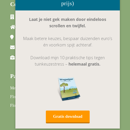
prijs)
Contactinformatie:
Florum BV
Laat je niet gek maken door eindeloos
scrollen en twijfel.
Vilstersestraat 1A
8152 AA
Lemelerveld
Maak betere keuzes, bespaar duizenden euro’s
én voorkom spijt achteraf.
info@florum.nl
Download mijn 10 praktische tips tegen
KvK nummer: 70337527
tuinkeuzestress –
helemaal gratis.
Partners:
Mecklenfeld Tuinen
Floramix
Floradesk
Gratis download