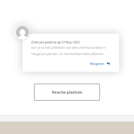
Door
jan postma
op
17 May 2021
kan je na het uitbloeien van tete a tete Narcis deze in
het gazon planten. En het loof daar laten afsterven.
Reageren
Reactie plaatsen