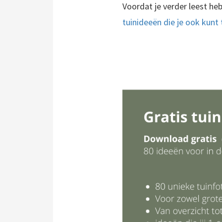
Voordat je verder leest he
tuinideeën die je ook kunt 