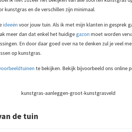
or kunstgras en de verschillen zijn minimaal.
de
ideeën
voor jouw tuin. Als ik met mijn klanten in gesprek g
aak meer dan dat enkel het huidige
gazon
moet worden verva
singen. En door daar goed over na te denken zul je veel me
ussen op kunstgras.
Ontdek wat je moet doen aan gazon onderhoud, zodat je altijd een gezond en strak gazon in de tuin hebt. We delen gazon onderhoud tips over het aanleggen, bemesten, verticuteren en beluchten van een gazon. Ook leer je..
voorbeeldtuinen
te bekijken. Bekijk bijvoorbeeld ons online 
leg van je tuin (deels) uit te besteden doe je er goed aan om deze rubriek door te nemen. Er bestaan..
van de tuin