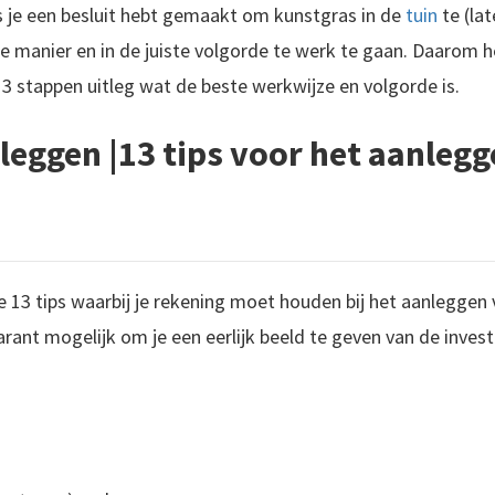
s je een besluit hebt gemaakt om kunstgras in de
tuin
te (lat
anier en in de juiste volgorde te werk te gaan. Daarom he
13 stappen uitleg wat de beste werkwijze en volgorde is.
leggen |13 tips voor het aanlegg
BekTuinontwerp maken? Dan ben je zojuist op een interessant artikel terecht gekomen. Mijn naam is Peter Mecklenfeld en in dit artikel deel ik de 9 meest gemaakte tuinontwerp fouten die ik in de afgelopen 10 jaar ben..
je 13 tips waarbij je rekening moet houden bij het aanleggen v
parant mogelijk om je een eerlijk beeld te geven van de investe