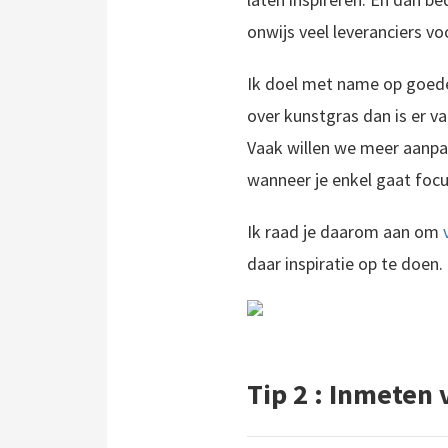
onwijs veel leveranciers vo
Ik doel met name op goe
over kunstgras dan is er v
Vaak willen we meer aanpas
wanneer je enkel gaat foc
Ik raad je daarom aan om
Ik heb deze rubriek tuinaanleg speciaal geschreven voor de doe-het-zelver, maar ook als je van plan bent om de aan
daar inspiratie op te doen.
Tip 2 : Inmeten 