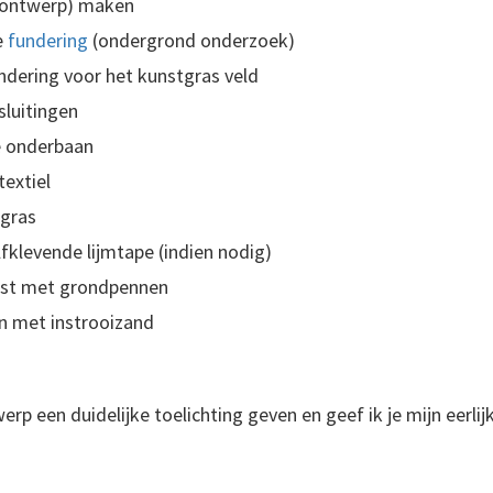
sontwerp) maken
e
fundering
(ondergrond onderzoek)
ndering voor het kunstgras veld
sluitingen
de onderbaan
extiel
tgras
fklevende lijmtape (indien nodig)
ast met grondpennen
in met instrooizand
erp een duidelijke toelichting geven en geef ik je mijn eerli