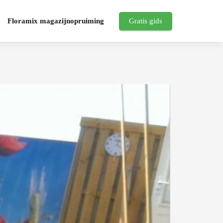
Floramix magazijnopruiming
Gratis gids