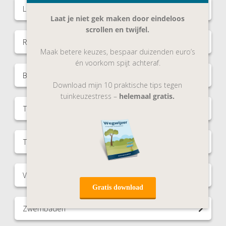
Leuke Recepten
Laat je niet gek maken door eindeloos
scrollen en twijfel.
Robotmaaiers
Maak betere keuzes, bespaar duizenden euro’s
én voorkom spijt achteraf.
Beregening
Download mijn 10 praktische tips tegen
tuinkeuzestress –
helemaal gratis.
Tuinmeubels
Terrasoverkappingen
Vijvers
Gratis download
Zwembaden