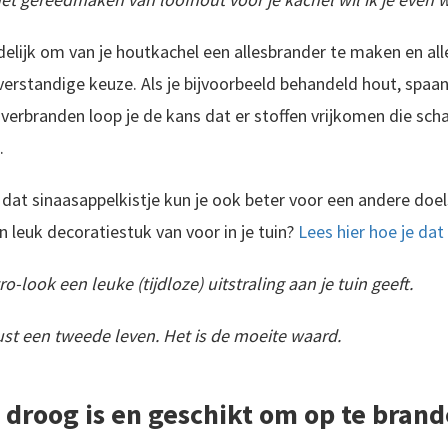
Heb je last van de buxusmot? Grote kans dat de bu
eidelijk om van je houtkachel een allesbrander te maken en all
verstandige keuze. Als je bijvoorbeeld behandeld hout, spaan
 verbranden loop je de kans dat er stoffen vrijkomen die schad
.
dat sinaasappelkistje kun je ook beter voor een andere doel
 leuk decoratiestuk van voor in je tuin?
Lees hier hoe je da
-look een leuke (tijdloze) uitstraling aan je tuin geeft.
ust een tweede leven. Het is de moeite waard.
 droog is en geschikt om op te brand