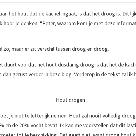
an het hout dat de kachel ingaat, is dat het droog is. Dit lij
ik hoor je denken: “Peter, waarom kom je met deze informat
l zo, maar er zit verschil tussen droog en droog.
et duurt voordat het hout dusdanig droog is dat het de kach
 dan gerust verder in deze blog. Verderop in de tekst zal ik 
et je niet te letterlijk nemen. Hout zal nooit volledig droo
 en de 20% vocht bevat. Ik kan me voorstellen dat dit lastig 
tmeter tot je beschikking. Dat geeft niet, want droog hout k