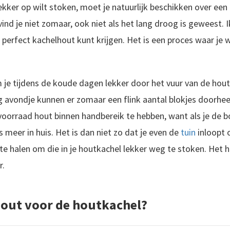
ekker op wilt stoken, moet je natuurlijk beschikken over ee
nd je niet zomaar, ook niet als het lang droog is geweest. Ik
 perfect kachelhout kunt krijgen. Het is een proces waar je
om je tijdens de koude dagen lekker door het vuur van de hout
 avondje kunnen er zomaar een flink aantal blokjes doorhee
oorraad hout binnen handbereik te hebben, want als je de 
s meer in huis. Het is dan niet zo dat je even de
tuin
inloopt 
 halen om die in je houtkachel lekker weg te stoken. Het hou
r.
 hout voor de houtkachel?
Heb je een heerlijke
BekTuinontwerp maken? Dan ben je zojuist op een interessant artikel terecht gekomen. Mijn naam is Peter Mecklenfeld en in dit artikel deel ik de 9 meest gemaakte tuinontwerp fouten die ik in de afgelopen 10 jaar ben..