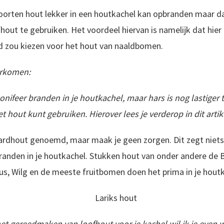
oorten hout lekker in een houtkachel kan opbranden maar dat 
hout te gebruiken. Het voordeel hiervan is namelijk dat hier g
eld zou kiezen voor het hout van naaldbomen.
orkomen:
conifeer branden in je houtkachel, maar hars is nog lastiger
 hout kunt gebruiken. Hierover lees je verderop in dit artik
rdhout genoemd, maar maak je geen zorgen. Dit zegt niets 
randen in je houtkachel. Stukken hout van onder andere de 
xus, Wilg en de meeste fruitbomen doen het prima in je houtk
het gereedmaken van loofhout voor je kachel wil ik je even