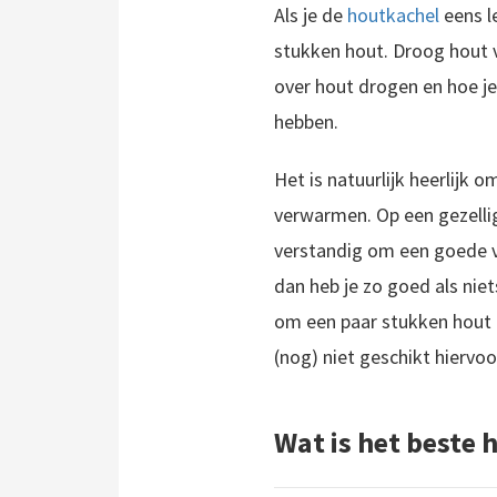
Als je de
houtkachel
eens l
stukken hout. Droog hout vi
over hout drogen en hoe je
hebben.
Het is natuurlijk heerlijk 
Heb je een mooie sfeervolle houtkachel in huis? Dan is dit natuurlijk dé uitgelezen periode om deze lekker aan te zetten. Pas hierbij wel op voor je eigen veiligheid. Vooral een harde wind kan voor gevaarlijke..
verwarmen. Op een gezellig
verstandig om een goede v
dan heb je zo goed als niet
om een paar stukken hout te
(nog) niet geschikt hiervoo
Wat is het beste