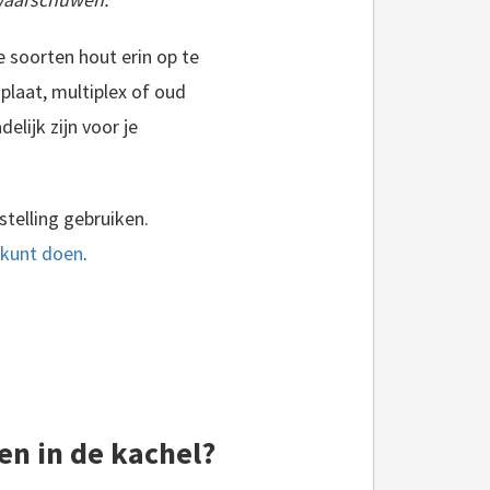
xusmotplaag alle buxusplanten in jouw tuin volledig vernielt door alle blaadjes van de buxusplanten af te vreten. De rupsen veroorzaken een buxusziekte waar je..
e soorten hout erin op te
plaat, multiplex of oud
elijk zijn voor je
stelling gebruiken.
t kunt doen
.
en in de kachel?