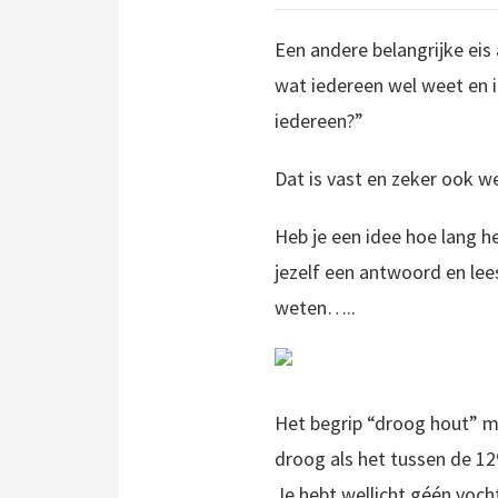
Een andere belangrijke eis a
wat iedereen wel weet en 
iedereen?”
Dat is vast en zeker ook we
Heb je een idee hoe lang h
jezelf een antwoord en lees
weten…..
Het begrip “droog hout” mo
droog als het tussen de 12%
Je hebt wellicht géén voch