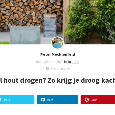
Peter Mecklenfeld
06 december 2018
in
Tuintips
6 min. leestijd
l hout drogen? Zo krijg je droog kach
Delen
Delen
Delen