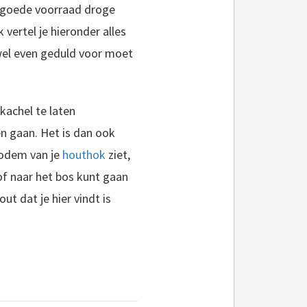
n goede voorraad droge
 vertel je hieronder alles
 wel even geduld voor moet
kachel te laten
n gaan. Het is dan ook
bodem van je
houthok
ziet,
of naar het bos kunt gaan
t dat je hier vindt is
 houtkachel in huis en wil je zelf een mooi houthok maken? Dit is makkelijker dan je misschien denkt, want zonder een houthok kun je nergens je gekloofde hout opbergen en drogen. Daarom is een..