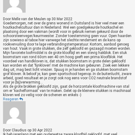
Door
Melle van der Meulen
op
30 Mar 2022
Goedemorgen, net over de grens wonend in Duitsland is hier veel meer een
houtkachelcultuur dan in Nederland. Wel een goedgekeurde houtkachel en
plaatsing door een vakman (wordt voor in gebruik nemen gekeurd door de
schoorsteenveger/keurmeester. Zonder toestemming geen vuur. Open haarden
zijn sowieso al taboe hier vanwege het slechte rendement en de kans op
rookvervuiling door te lage verbrandingstemperatuur. Kortom, aanbod genoeg
van hout. Vaak in grote stukken, die zelf gekloofd en gezaagd moeten worden.
Mijn favoriete loofmiddel is de grote kloofbijl en een stevig hakblok. Een stuk
boomstam van rond 60cm een 40 cm hoog geeft een prima kloofblok. Het
voordeel van handkloven is, dat stukken boomstam in grote delen gekloofd
kan worden en dat 'fijnkloven' met de machine kan gebeuren. Zoek een lekkere
dag uit, mag best licht vriezen. Spuug in je handen en ga stukken boomstam
grof kloven. Ik beloof je, kan geen sportschool tegenop..In de buitenlucht, zware
arbeid, goed resultaat en je zorgt ook nog eens voor CO2 neutrale brandstof
voor je (bij)verwarming…
Als de grote brokken gekloofd zijn, gaat de horizontale kloofmachine van stal
om er 'kachelformaat' van te maken..Gelet op de kleinere stukken is machinaal
kloven wel zo veilig voor de schenen en enkels -)
Reageren
Door
Claudius
op
30 Apr 2022
Ik heb jarenlang met een ouderwetse zware kloofbijl gekloofd, met veel