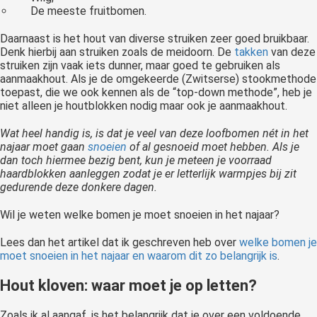
De meeste fruitbomen.
Daarnaast is het hout van diverse struiken zeer goed bruikbaar.
Denk hierbij aan struiken zoals de meidoorn. De
takken
van deze
struiken zijn vaak iets dunner, maar goed te gebruiken als
aanmaakhout. Als je de omgekeerde (Zwitserse) stookmethode
toepast, die we ook kennen als de “top-down methode”, heb je
niet alleen je houtblokken nodig maar ook je aanmaakhout.
Wat heel handig is, is dat je veel van deze loofbomen nét in het
najaar moet gaan
snoeien
of al gesnoeid moet hebben. Als je
dan toch hiermee bezig bent, kun je meteen je voorraad
haardblokken aanleggen zodat je er letterlijk warmpjes bij zit
gedurende deze donkere dagen.
Wil je weten welke bomen je moet snoeien in het najaar?
Lees dan het artikel dat ik geschreven heb over
welke bomen je
moet snoeien in het najaar en waarom dit zo belangrijk is
.
Hout kloven: waar moet je op letten?
Zoals ik al aangaf, is het belangrijk dat je over een voldoende