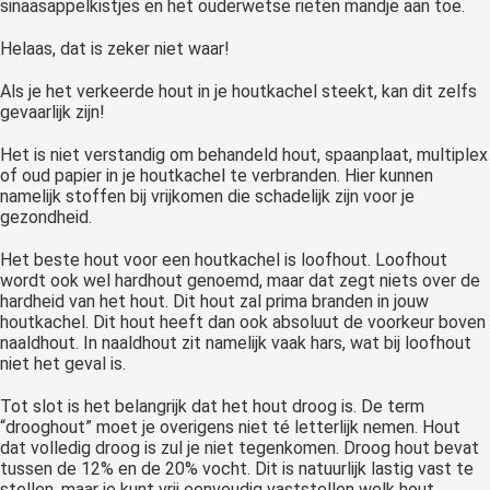
sinaasappelkistjes en het ouderwetse rieten mandje aan toe.
Helaas, dat is zeker niet waar!
Als je het verkeerde hout in je houtkachel steekt, kan dit zelfs
gevaarlijk zijn!
Het is niet verstandig om behandeld hout, spaanplaat, multiplex
of oud papier in je houtkachel te verbranden. Hier kunnen
namelijk stoffen bij vrijkomen die schadelijk zijn voor je
gezondheid.
Het beste hout voor een houtkachel is loofhout. Loofhout
wordt ook wel hardhout genoemd, maar dat zegt niets over de
hardheid van het hout. Dit hout zal prima branden in jouw
houtkachel. Dit hout heeft dan ook absoluut de voorkeur boven
naaldhout. In naaldhout zit namelijk vaak hars, wat bij loofhout
niet het geval is.
Tot slot is het belangrijk dat het hout droog is. De term
“drooghout” moet je overigens niet té letterlijk nemen. Hout
dat volledig droog is zul je niet tegenkomen. Droog hout bevat
tussen de 12% en de 20% vocht. Dit is natuurlijk lastig vast te
stellen, maar je kunt vrij eenvoudig vaststellen welk hout