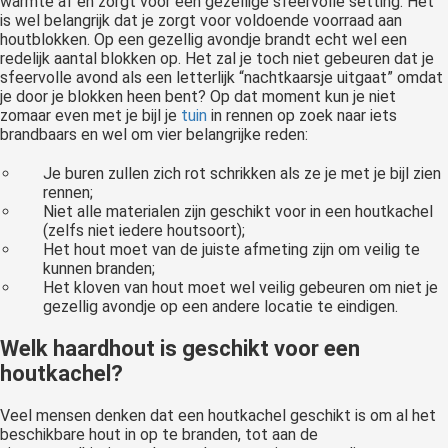
warmte af en zorgt voor een gezellige sfeervolle setting. Het
is wel belangrijk dat je zorgt voor voldoende voorraad aan
houtblokken. Op een gezellig avondje brandt echt wel een
redelijk aantal blokken op. Het zal je toch niet gebeuren dat je
sfeervolle avond als een letterlijk “nachtkaarsje uitgaat” omdat
je door je blokken heen bent? Op dat moment kun je niet
zomaar even met je bijl je
tuin
in rennen op zoek naar iets
brandbaars en wel om vier belangrijke reden:
Je buren zullen zich rot schrikken als ze je met je bijl zien
rennen;
Niet alle materialen zijn geschikt voor in een houtkachel
(zelfs niet iedere houtsoort);
Het hout moet van de juiste afmeting zijn om veilig te
kunnen branden;
Het kloven van hout moet wel veilig gebeuren om niet je
gezellig avondje op een andere locatie te eindigen.
Welk haardhout is geschikt voor een
houtkachel?
Veel mensen denken dat een houtkachel geschikt is om al het
beschikbare hout in op te branden, tot aan de