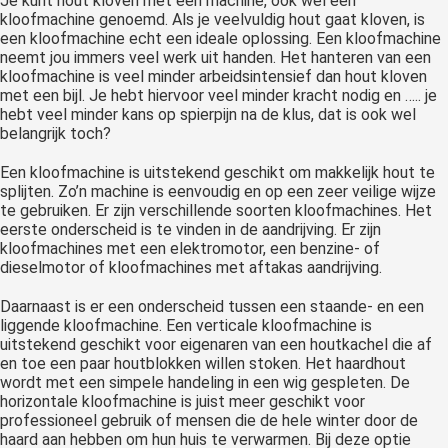
Je kunt hout kloven met een machine, ook wel een
kloofmachine genoemd. Als je veelvuldig hout gaat kloven, is
een kloofmachine echt een ideale oplossing. Een kloofmachine
neemt jou immers veel werk uit handen. Het hanteren van een
kloofmachine is veel minder arbeidsintensief dan hout kloven
met een bijl. Je hebt hiervoor veel minder kracht nodig en ….. je
hebt veel minder kans op spierpijn na de klus, dat is ook wel
belangrijk toch?
Een kloofmachine is uitstekend geschikt om makkelijk hout te
splijten. Zo’n machine is eenvoudig en op een zeer veilige wijze
te gebruiken. Er zijn verschillende soorten kloofmachines. Het
eerste onderscheid is te vinden in de aandrijving. Er zijn
kloofmachines met een elektromotor, een benzine- of
dieselmotor of kloofmachines met aftakas aandrijving.
Daarnaast is er een onderscheid tussen een staande- en een
liggende kloofmachine. Een verticale kloofmachine is
uitstekend geschikt voor eigenaren van een houtkachel die af
en toe een paar houtblokken willen stoken. Het haardhout
wordt met een simpele handeling in een wig gespleten. De
horizontale kloofmachine is juist meer geschikt voor
professioneel gebruik of mensen die de hele winter door de
haard aan hebben om hun huis te verwarmen. Bij deze optie