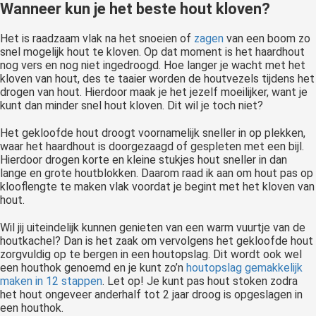
Wanneer kun je het beste hout kloven?
Het is raadzaam vlak na het snoeien of
zagen
van een boom zo
snel mogelijk hout te kloven. Op dat moment is het haardhout
nog vers en nog niet ingedroogd. Hoe langer je wacht met het
kloven van hout, des te taaier worden de houtvezels tijdens het
drogen van hout. Hierdoor maak je het jezelf moeilijker, want je
kunt dan minder snel hout kloven. Dit wil je toch niet?
Het gekloofde hout droogt voornamelijk sneller in op plekken,
waar het haardhout is doorgezaagd of gespleten met een bijl.
Hierdoor drogen korte en kleine stukjes hout sneller in dan
lange en grote houtblokken. Daarom raad ik aan om hout pas op
klooflengte te maken vlak voordat je begint met het kloven van
hout.
Wil jij uiteindelijk kunnen genieten van een warm vuurtje van de
houtkachel? Dan is het zaak om vervolgens het gekloofde hout
zorgvuldig op te bergen in een houtopslag. Dit wordt ook wel
een houthok genoemd en je kunt zo’n
houtopslag gemakkelijk
maken in 12 stappen
. Let op! Je kunt pas hout stoken zodra
het hout ongeveer anderhalf tot 2 jaar droog is opgeslagen in
een houthok.