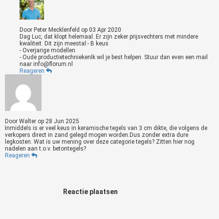
Door
Peter Mecklenfeld
op
03 Apr 2020
Dag Luc, dat klopt helemaal. Er zijn zeker prijsvechters met mindere
kwaliteit. Dit zijn meestal:- B keus
- Overjarige modellen
- Oude productietechniekenIk wil je best helpen. Stuur dan even een mail
naar info@florum.nl
Reageren
Door
Walter
op
28 Jun 2025
Inmiddels is er veel keus in keramische tegels van 3 cm dikte, die volgens de
verkopers direct in zand gelegd mogen worden.Dus zonder extra dure
legkosten. Wat is uw mening over deze categorie tegels? Zitten hier nog
nadelen aan t.o.v. betontegels?
Reageren
Reactie plaatsen