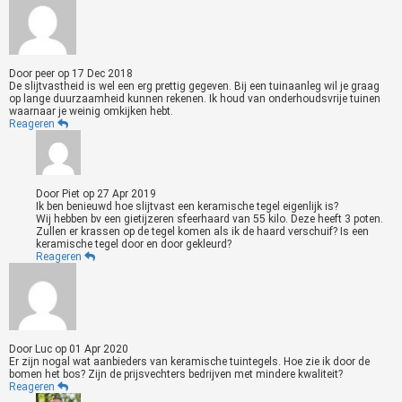
Door
peer
op
17 Dec 2018
De slijtvastheid is wel een erg prettig gegeven. Bij een tuinaanleg wil je graag
op lange duurzaamheid kunnen rekenen. Ik houd van onderhoudsvrije tuinen
waarnaar je weinig omkijken hebt.
Reageren
Door
Piet
op
27 Apr 2019
Ik ben benieuwd hoe slijtvast een keramische tegel eigenlijk is?
Wij hebben bv een gietijzeren sfeerhaard van 55 kilo. Deze heeft 3 poten.
Zullen er krassen op de tegel komen als ik de haard verschuif? Is een
keramische tegel door en door gekleurd?
Reageren
Door
Luc
op
01 Apr 2020
Er zijn nogal wat aanbieders van keramische tuintegels. Hoe zie ik door de
bomen het bos? Zijn de prijsvechters bedrijven met mindere kwaliteit?
Reageren