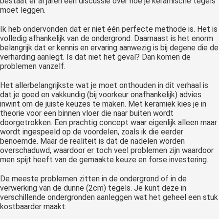
bestaat er al jaren een discussie over hoe je keramische tegels
moet leggen.
Ik heb ondervonden dat er niet één perfecte methode is. Het is
volledig afhankelijk van de ondergrond. Daarnaast is het enorm
belangrijk dat er kennis en ervaring aanwezig is bij degene die de
verharding aanlegt. Is dat niet het geval? Dan komen de
problemen vanzelf.
Het allerbelangrijkste wat je moet onthouden in dit verhaal is
dat je goed en vakkundig (bij voorkeur onafhankelijk) advies
inwint om de juiste keuzes te maken. Met keramiek kies je in
theorie voor een binnen vloer die naar buiten wordt
doorgetrokken. Een prachtig concept waar eigenlijk alleen maar
wordt ingespeeld op de voordelen, zoals ik die eerder
benoemde. Maar de realiteit is dat de nadelen worden
overschaduwd, waardoor er toch veel problemen zijn waardoor
men spijt heeft van de gemaakte keuze en forse investering.
De meeste problemen zitten in de ondergrond of in de
verwerking van de dunne (2cm) tegels. Je kunt deze in
verschillende ondergronden aanleggen wat het geheel een stuk
kostbaarder maakt: