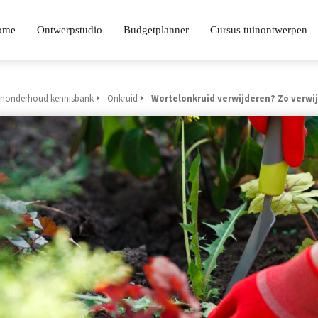
ome
Ontwerpstudio
Budgetplanner
Cursus tuinontwerpen
inonderhoud kennisbank
Onkruid
Wortelonkruid verwijderen? Zo verwij