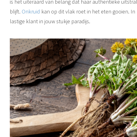
is het uiteraard van belang dat haar authentieke uitstr
blijft.
Onkruid
kan op dit vlak roet in het eten gooien. In
lastige klant in jouw stukje paradijs.