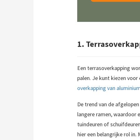
1. Terrasoverkap
Een terrasoverkapping wor
palen. Je kunt kiezen voor
overkapping van aluminiu
De trend van de afgelopen 
langere ramen, waardoor e
tuindeuren of schuifdeuren
Een houten overkapping in de tuin geeft je een heerlijke beschutting als je in j
hier een belangrijke rol in
Een aluminium overkapping is een zeer geschikte optie wanneer je een materiaal zoekt met een moderne uitstraling. In dit artikel richt ik mij op aluminium als materiaal voor je terrasoverkapping. Wat zijn de voor- en..