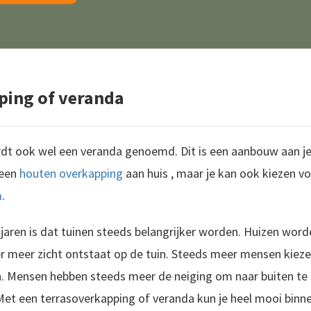
ping of veranda
dt ook wel een veranda genoemd. Dit is een aanbouw aan je 
 een
houten overkapping
aan huis , maar je kan ook kiezen v
m
.
jaren is dat tuinen steeds belangrijker worden. Huizen word
r meer zicht ontstaat op de tuin. Steeds meer mensen kiez
. Mensen hebben steeds meer de neiging om naar buiten te g
e tuin wilt zitten, ondanks dat het misschien te koud, te nat of te warm is. Je kunt deze constructie zelf plaatsen. Ik laat je zien hoe..
. Met een terrasoverkapping of veranda kun je heel mooi binn