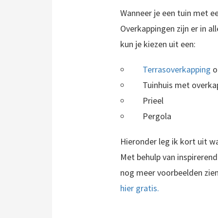
Wanneer je een tuin met ee
Overkappingen zijn er in al
kun je kiezen uit een:
Terrasoverkapping
o
Tuinhuis met overka
Prieel
Pergola
Hieronder leg ik kort uit 
Wil je het gehele jaar genieten van het buitenleven? Dan is een terrasoverkapping in de tuin een uitstekende optie. In dit artikel vertellen we alles over terrasoverkappingen en delen we 30 tips voor het gebruik van..
Met behulp van inspirerende
nog meer voorbeelden zie
hier gratis.