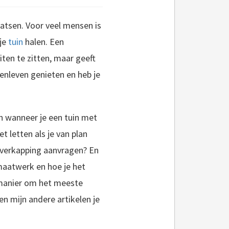
atsen. Voor veel mensen is
 je
tuin
halen. Een
iten te zitten, maar geeft
tenleven genieten en heb je
en wanneer je een tuin met
inontwerp fouten die ik in de afgelopen 10 jaar ben..
 letten als je van plan
overkapping aanvragen? En
 maatwerk en hoe je het
n manier om het meeste
 en mijn andere artikelen je