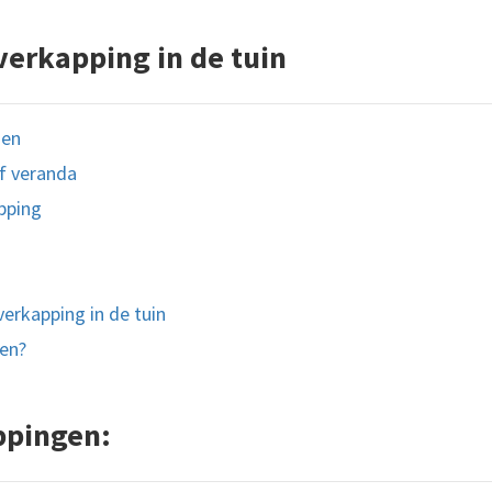
verkapping in de tuin
gen
f veranda
pping
erkapping in de tuin
ten?
ppingen: