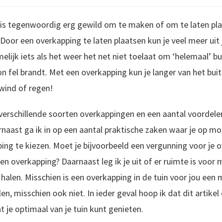
 is tegenwoordig erg gewild om te maken of om te laten pla
 Door een overkapping te laten plaatsen kun je veel meer uit
lijk iets als het weer het net niet toelaat om ‘helemaal’ bu
on fel brandt. Met een overkapping kun je langer van het bui
 wind of regen!
de verschillende soorten overkappingen en een aantal voordel
BekTuinontwerp maken? Dan ben je zojuist op een interessant artikel terecht gekomen. Mijn naam is Peter Mecklenfeld en in dit artikel deel ik de 9 meest gemaakte tu
naast ga ik in op een aantal praktische zaken waar je op moet
ng te kiezen. Moet je bijvoorbeeld een vergunning voor je 
n overkapping? Daarnaast leg ik je uit of er ruimte is voor
t halen. Misschien is een overkapping in de tuin voor jou ee
en, misschien ook niet. In ieder geval hoop ik dat dit artikel
t je optimaal van je tuin kunt genieten.