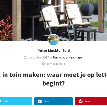
Peter Mecklenfeld
02 december 2017
in
Terrasoverkappingen
10 min. leestijd
in tuin maken: waar moet je op lett
begint?
Delen
Delen
Delen