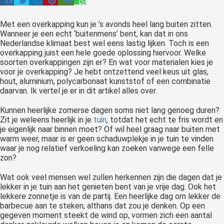
Met een overkapping kun je ’s avonds heel lang buiten zitten.
Wanneer je een echt ‘buitenmens’ bent, kan dat in ons
Nederlandse klimaat best wel eens lastig lijken. Toch is een
overkapping juist een hele goede oplossing hiervoor. Welke
soorten overkappingen zijn er? En wat voor materialen kies je
voor je overkapping? Je hebt ontzettend veel keus uit glas,
hout, aluminium, polycarbonaat kunststof of een combinatie
daarvan. Ik vertel je er in dit artikel alles over.
Kunnen heerlijke zomerse dagen soms niet lang genoeg duren?
Zit je weleens heerlijk in je
tuin
, totdat het echt te fris wordt en
je eigenlijk naar binnen moet? Of wil heel graag naar buiten met
warm weer, maar is er geen schaduwplekje in je tuin te vinden
waar je nog relatief verkoeling kan zoeken vanwege een felle
zon?
Wat ook veel mensen wel zullen herkennen zijn die dagen dat je
lekker in je tuin aan het genieten bent van je vrije dag. Ook het
lekkere zonnetje is van de partij. Een heerlijke dag om lekker de
barbecue aan te steken, althans dat zou je denken. Op een
gegeven moment steekt de wind op, vormen zich een aantal