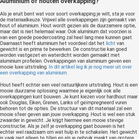
Aluminium of houten overkapping?
Als je eruit bent wat voor soort overkapping je wilt, sta je voor
de materiaalkeuze. Vrijwel alle overkappingen zijn gemaakt van
hout of aluminium. Hout wordt gezien als de duurzamere optie,
maar dat is niet helemaal waar. Ook aluminium dat voorzien is
van een goede poedercoating zal heel lang mee kunnen gaat.
Daarnaast heeft aluminium het voordeel dat het
licht
van
gewicht is en prima te bewerken. De constructie kan goed
worden vastgezet en waterdicht worden gemaakt met
aluminium profielen. Overkappingen van aluminium geven een
mooie luxe uitstraling.
In dit artikel leg ik je nog meer uit over
een overkapping van aluminium.
Hout heeft echter een veel natuurlijkere uitstraling. Hout is een
mooie duurzame oplossing waarmee je eigenlijk ook alle
overkappingen kunt bouwen. Je kunt kiezen voor hardhout maar
ook Douglas, Eiken, Grenen, Lariks of geïmpregneerd vuren
behoren tot de opties. De structuur van dit materiaal zal een
mooie sfeer geven aan jouw overkapping. Hout is wel een stuk
zwaarder in gewicht. Je krijgt hiermee een mooie stevige
constructie. Als je zelf je overkapping gaat bouwen is het
echter wel raadzaam om wat hulp in te schakelen. Het gewicht
is vaak niet alleen te tillen en als je gebruik maakt van grotere