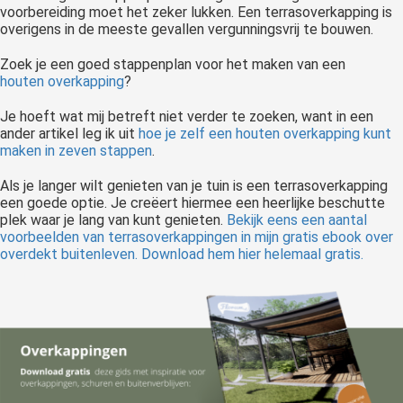
voorbereiding moet het zeker lukken. Een terrasoverkapping is
overigens in de meeste gevallen vergunningsvrij te bouwen.
Zoek je een goed stappenplan voor het maken van een
houten overkapping
?
Je hoeft wat mij betreft niet verder te zoeken, want in een
ander artikel leg ik uit
hoe je zelf een houten overkapping kunt
maken in zeven stappen
.
Als je langer wilt genieten van je tuin is een terrasoverkapping
een goede optie. Je creëert hiermee een heerlijke beschutte
plek waar je lang van kunt genieten.
Bekijk eens een aantal
voorbeelden van terrasoverkappingen in mijn gratis ebook over
overdekt buitenleven. Download hem hier helemaal gratis.